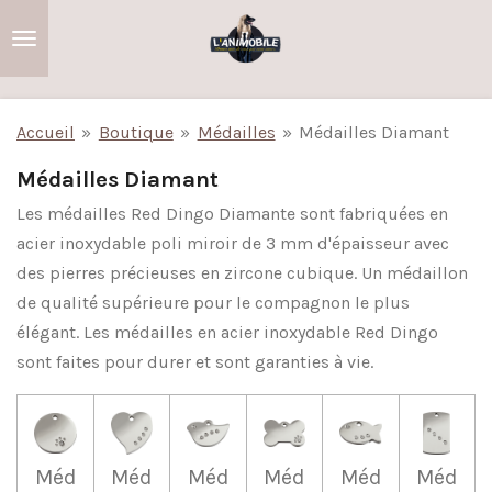
Passer
au
contenu
principal
Accueil
»
Boutique
»
Médailles
»
Médailles Diamant
Médailles Diamant
Les médailles Red Dingo Diamante sont fabriquées en
acier inoxydable poli miroir de 3 mm d'épaisseur avec
des pierres précieuses en zircone cubique. Un médaillon
de qualité supérieure pour le compagnon le plus
élégant. Les médailles en acier inoxydable Red Dingo
sont faites pour durer et sont garanties à vie.
Méd
Méd
Méd
Méd
Méd
Méd