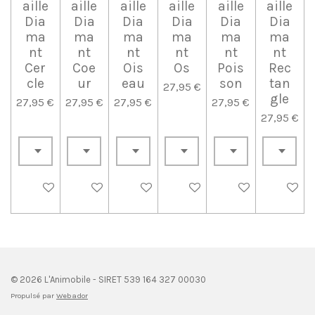
aille
aille
aille
aille
aille
aille
Dia
Dia
Dia
Dia
Dia
Dia
ma
ma
ma
ma
ma
ma
nt
nt
nt
nt
nt
nt
Cer
Coe
Ois
Os
Pois
Rec
cle
ur
eau
son
tan
27,95 €
gle
27,95 €
27,95 €
27,95 €
27,95 €
27,95 €
Voir les détails
Voir les détails
Voir les détails
Voir les détails
Voir les détails
Voir les 
© 2026 L'Animobile - SIRET 539 164 327 00030
Propulsé par
Webador