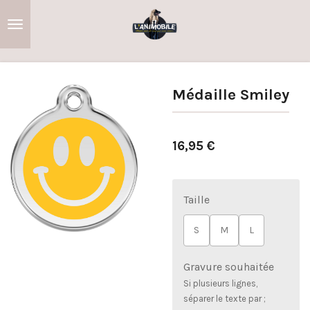
Passer
au
contenu
principal
Médaille Smiley
16,95 €
Taille
S
M
L
Gravure souhaitée
Si plusieurs lignes,
séparer le texte par ;