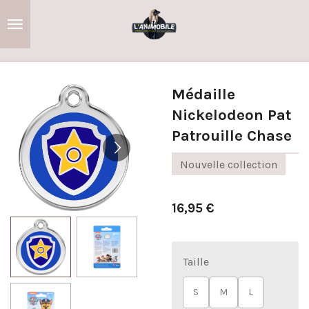
Passer
au
contenu
principal
Médaille
Nickelodeon Pat
Patrouille Chase
Nouvelle collection
16,95 €
Taille
S
M
L