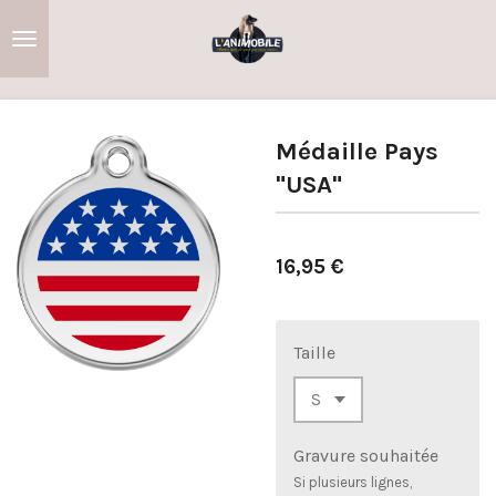
Passer
au
contenu
principal
Médaille Pays
"USA"
16,95 €
Taille
Gravure souhaitée
Si plusieurs lignes,